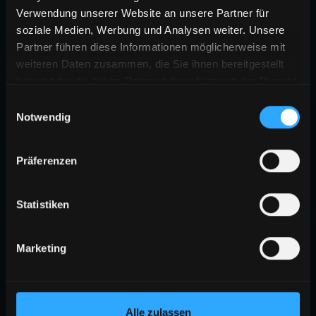
Verwendung unserer Website an unsere Partner für
soziale Medien, Werbung und Analysen weiter. Unsere
Partner führen diese Informationen möglicherweise mit
weiteren Daten zusammen, die Sie ihnen bereitgestellt
haben oder die sie im Rahmen Ihrer Nutzung der Dienste
gesammelt haben.
Einwilligungsauswahl
Notwendig
404
Präferenzen
SEITE NICHT GEFUNDEN
Die angeforderte Seite existiert nicht oder wurde verschoben.
Statistiken
ZURÜCK ZUR STARTSEITE
Marketing
Alle zulassen