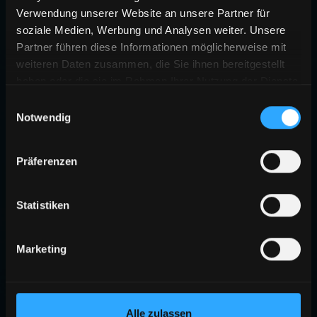
Verwendung unserer Website an unsere Partner für
soziale Medien, Werbung und Analysen weiter. Unsere
Partner führen diese Informationen möglicherweise mit
weiteren Daten zusammen, die Sie ihnen bereitgestellt
haben oder die sie im Rahmen Ihrer Nutzung der Dienste
gesammelt haben.
Einwilligungsauswahl
Notwendig
404
Präferenzen
SEITE NICHT GEFUNDEN
Die angeforderte Seite existiert nicht oder wurde verschoben.
Statistiken
ZURÜCK ZUR STARTSEITE
Marketing
Alle zulassen