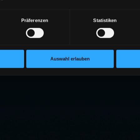
404
Präferenzen
Statistiken
ITE NICHT GEFUNDEN
eite existiert nicht oder wurde verschoben.
RÜCK ZUR STARTSEITE
Auswahl erlauben