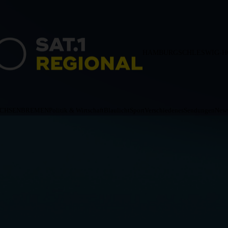
HAMBURG
SCHLESWIG-H
ACHSEN
BREMEN
Politik & Wirtschaft
Blaulicht
Sport
Verschiedenes
Sendungen
News