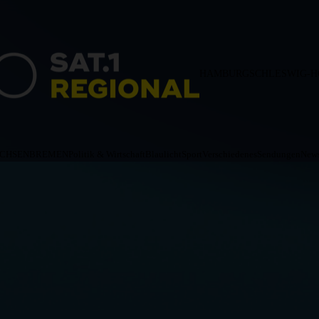
HAMBURG
SCHLESWIG-H
ACHSEN
BREMEN
Politik & Wirtschaft
Blaulicht
Sport
Verschiedenes
Sendungen
News