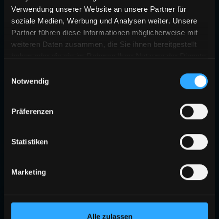
Verwendung unserer Website an unsere Partner für
soziale Medien, Werbung und Analysen weiter. Unsere
Partner führen diese Informationen möglicherweise mit
weiteren Daten zusammen, die Sie ihnen bereitgestellt
haben oder die sie im Rahmen Ihrer Nutzung der Dienste
gesammelt haben.
Einwilligungsauswahl
Notwendig
404
Präferenzen
SEITE NICHT GEFUNDEN
Die angeforderte Seite existiert nicht oder wurde verschoben.
Statistiken
ZURÜCK ZUR STARTSEITE
Marketing
Alle zulassen