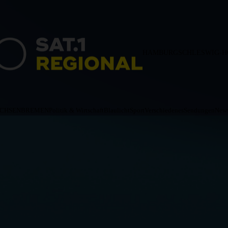
HAMBURG
SCHLESWIG-H
ACHSEN
BREMEN
Politik & Wirtschaft
Blaulicht
Sport
Verschiedenes
Sendungen
News