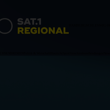
HAMBURG
SCHLESWIG-H
ACHSEN
BREMEN
Politik & Wirtschaft
Blaulicht
Sport
Verschiedenes
Sendungen
News