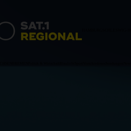
HAMBURG
SCHLESWIG-H
ACHSEN
BREMEN
Politik & Wirtschaft
Blaulicht
Sport
Verschiedenes
Sendungen
News