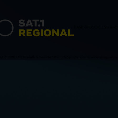
HAMBURG
SCHLESWIG-H
ACHSEN
BREMEN
Politik & Wirtschaft
Blaulicht
Sport
Verschiedenes
Sendungen
News