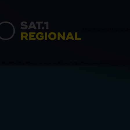
HAMBURG
SCHLESWIG-H
ACHSEN
BREMEN
Politik & Wirtschaft
Blaulicht
Sport
Verschiedenes
Sendungen
News