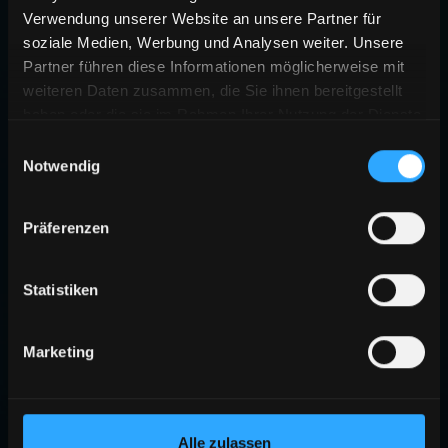
Verwendung unserer Website an unsere Partner für
soziale Medien, Werbung und Analysen weiter. Unsere
Partner führen diese Informationen möglicherweise mit
weiteren Daten zusammen, die Sie ihnen bereitgestellt
haben oder die sie im Rahmen Ihrer Nutzung der Dienste
gesammelt haben.
Einwilligungsauswahl
Notwendig
404
Präferenzen
SEITE NICHT GEFUNDEN
Die angeforderte Seite existiert nicht oder wurde verschoben.
Statistiken
ZURÜCK ZUR STARTSEITE
Marketing
Alle zulassen