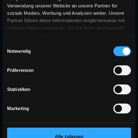
Verwendung unserer Website an unsere Partner für
soziale Medien, Werbung und Analysen weiter. Unsere
Partner führen diese Informationen möglicherweise mit
weiteren Daten zusammen, die Sie ihnen bereitgestellt
haben oder die sie im Rahmen Ihrer Nutzung der Dienste
gesammelt haben.
Einwilligungsauswahl
Notwendig
404
Präferenzen
SEITE NICHT GEFUNDEN
Die angeforderte Seite existiert nicht oder wurde verschoben.
Statistiken
ZURÜCK ZUR STARTSEITE
Marketing
Alle zulassen