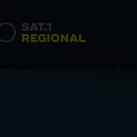
HAMBURG
SCHLESWIG-H
LSTEIN
NIEDERSACHSEN
BREMEN
Politik & Wirtschaft
Blaulicht
Sport
Verschiede