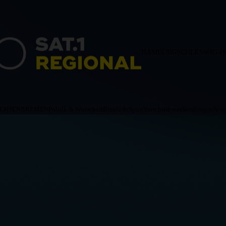
HAMBURG
SCHLESWIG-H
ACHSEN
BREMEN
Politik & Wirtschaft
Blaulicht
Sport
Verschiedenes
Sendungen
News