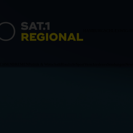
HAMBURG
SCHLESWIG-H
ACHSEN
BREMEN
Politik & Wirtschaft
Blaulicht
Sport
Verschiedenes
Sendungen
News