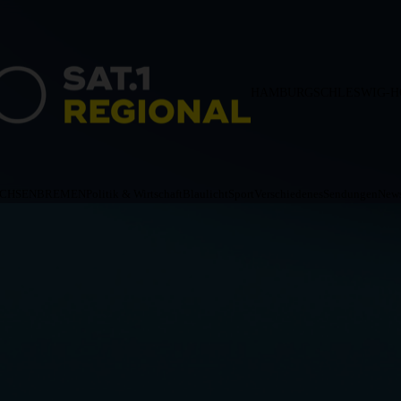
HAMBURG
SCHLESWIG-H
ACHSEN
BREMEN
Politik & Wirtschaft
Blaulicht
Sport
Verschiedenes
Sendungen
News