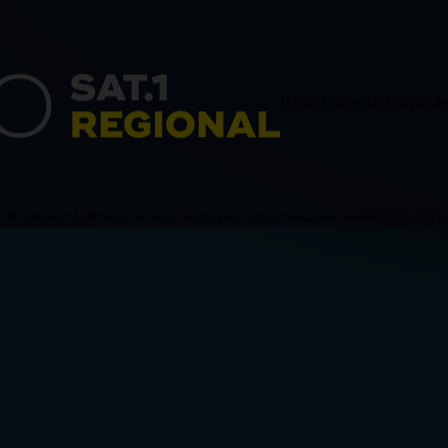
HAMBURG
SCHLESWIG-H
ACHSEN
BREMEN
Politik & Wirtschaft
Blaulicht
Sport
Verschiedenes
Sendungen
News