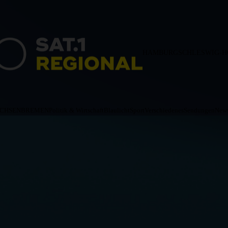
HAMBURG
SCHLESWIG-H
ACHSEN
BREMEN
Politik & Wirtschaft
Blaulicht
Sport
Verschiedenes
Sendungen
News