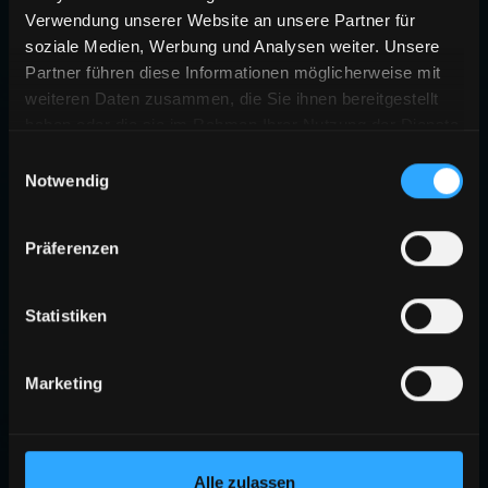
Verwendung unserer Website an unsere Partner für
soziale Medien, Werbung und Analysen weiter. Unsere
Partner führen diese Informationen möglicherweise mit
weiteren Daten zusammen, die Sie ihnen bereitgestellt
haben oder die sie im Rahmen Ihrer Nutzung der Dienste
gesammelt haben.
Einwilligungsauswahl
Notwendig
404
Präferenzen
SEITE NICHT GEFUNDEN
Die angeforderte Seite existiert nicht oder wurde verschoben.
Statistiken
ZURÜCK ZUR STARTSEITE
Marketing
Alle zulassen