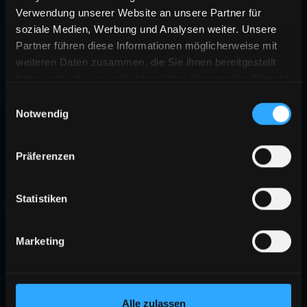
Verwendung unserer Website an unsere Partner für
soziale Medien, Werbung und Analysen weiter. Unsere
Partner führen diese Informationen möglicherweise mit
weiteren Daten zusammen, die Sie ihnen bereitgestellt
haben oder die sie im Rahmen Ihrer Nutzung der Dienste
gesammelt haben.
Einwilligungsauswahl
Notwendig
404
Präferenzen
SEITE NICHT GEFUNDEN
Die angeforderte Seite existiert nicht oder wurde verschoben.
Statistiken
ZURÜCK ZUR STARTSEITE
Marketing
Alle zulassen