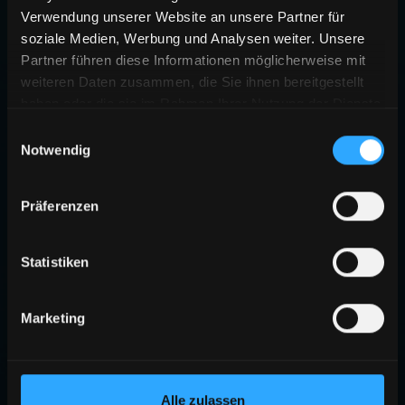
Verwendung unserer Website an unsere Partner für
soziale Medien, Werbung und Analysen weiter. Unsere
Partner führen diese Informationen möglicherweise mit
weiteren Daten zusammen, die Sie ihnen bereitgestellt
haben oder die sie im Rahmen Ihrer Nutzung der Dienste
gesammelt haben.
Einwilligungsauswahl
Notwendig
404
Präferenzen
SEITE NICHT GEFUNDEN
Die angeforderte Seite existiert nicht oder wurde verschoben.
Statistiken
ZURÜCK ZUR STARTSEITE
Marketing
Alle zulassen