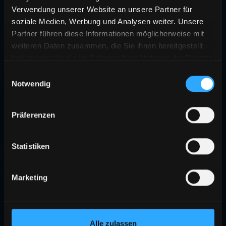
Verwendung unserer Website an unsere Partner für
soziale Medien, Werbung und Analysen weiter. Unsere
Partner führen diese Informationen möglicherweise mit
weiteren Daten zusammen, die Sie ihnen bereitgestellt
haben oder die sie im Rahmen Ihrer Nutzung der Dienste
gesammelt haben.
Einwilligungsauswahl
Notwendig
404
Präferenzen
SEITE NICHT GEFUNDEN
Die angeforderte Seite existiert nicht oder wurde verschoben.
Statistiken
ZURÜCK ZUR STARTSEITE
Marketing
Alle zulassen