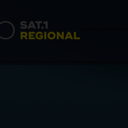
HAMBURG
SCHLESWIG-H
ACHSEN
BREMEN
Politik & Wirtschaft
Blaulicht
Sport
Verschiedenes
Sendungen
News