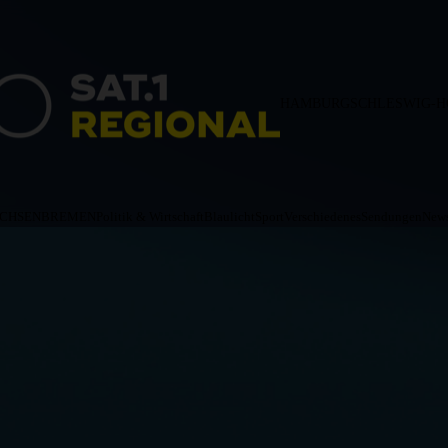
HAMBURG
SCHLESWIG-H
ACHSEN
BREMEN
Politik & Wirtschaft
Blaulicht
Sport
Verschiedenes
Sendungen
News