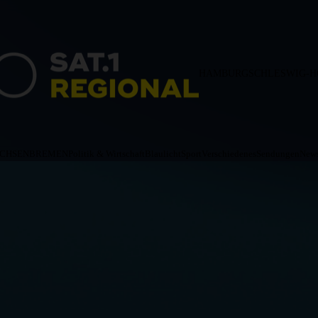
HAMBURG
SCHLESWIG-H
ACHSEN
BREMEN
Politik & Wirtschaft
Blaulicht
Sport
Verschiedenes
Sendungen
News