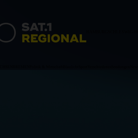
HAMBURG
SCHLESWIG-H
ACHSEN
BREMEN
Politik & Wirtschaft
Blaulicht
Sport
Verschiedenes
Sendungen
News