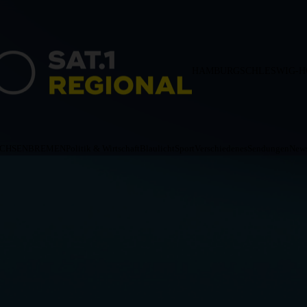
HAMBURG
SCHLESWIG-H
ACHSEN
BREMEN
Politik & Wirtschaft
Blaulicht
Sport
Verschiedenes
Sendungen
News