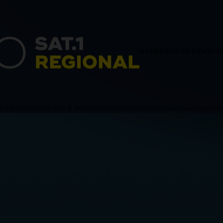
HAMBURG
SCHLESWIG-H
ACHSEN
BREMEN
Politik & Wirtschaft
Blaulicht
Sport
Verschiedenes
Sendungen
News