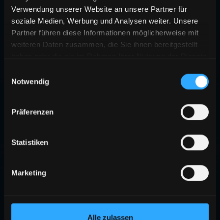
Verwendung unserer Website an unsere Partner für
soziale Medien, Werbung und Analysen weiter. Unsere
Partner führen diese Informationen möglicherweise mit
weiteren Daten zusammen, die Sie ihnen bereitgestellt
haben oder die sie im Rahmen Ihrer Nutzung der Dienste
gesammelt haben.
Einwilligungsauswahl
Notwendig
404
Präferenzen
SEITE NICHT GEFUNDEN
Die angeforderte Seite existiert nicht oder wurde verschoben.
Statistiken
ZURÜCK ZUR STARTSEITE
Marketing
Alle zulassen