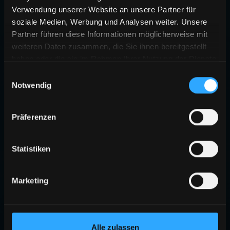
Verwendung unserer Website an unsere Partner für
soziale Medien, Werbung und Analysen weiter. Unsere
Partner führen diese Informationen möglicherweise mit
weiteren Daten zusammen, die Sie ihnen bereitgestellt
haben oder die sie im Rahmen Ihrer Nutzung der Dienste
gesammelt haben.
Einwilligungsauswahl
Notwendig
404
Präferenzen
SEITE NICHT GEFUNDEN
Die angeforderte Seite existiert nicht oder wurde verschoben.
Statistiken
ZURÜCK ZUR STARTSEITE
Marketing
Alle zulassen