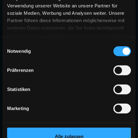
Verwendung unserer Website an unsere Partner für
soziale Medien, Werbung und Analysen weiter. Unsere
Partner führen diese Informationen möglicherweise mit
weiteren Daten zusammen, die Sie ihnen bereitgestellt
haben oder die sie im Rahmen Ihrer Nutzung der Dienste
gesammelt haben.
Einwilligungsauswahl
Notwendig
404
Präferenzen
SEITE NICHT GEFUNDEN
Die angeforderte Seite existiert nicht oder wurde verschoben.
Statistiken
ZURÜCK ZUR STARTSEITE
Marketing
Alle zulassen