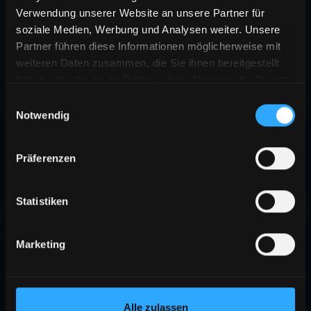
Verwendung unserer Website an unsere Partner für
soziale Medien, Werbung und Analysen weiter. Unsere
Partner führen diese Informationen möglicherweise mit
weiteren Daten zusammen, die Sie ihnen bereitgestellt
haben oder die sie im Rahmen Ihrer Nutzung der Dienste
gesammelt haben.
Einwilligungsauswahl
Notwendig
404
Präferenzen
SEITE NICHT GEFUNDEN
Die angeforderte Seite existiert nicht oder wurde verschoben.
Statistiken
ZURÜCK ZUR STARTSEITE
Marketing
Alle zulassen