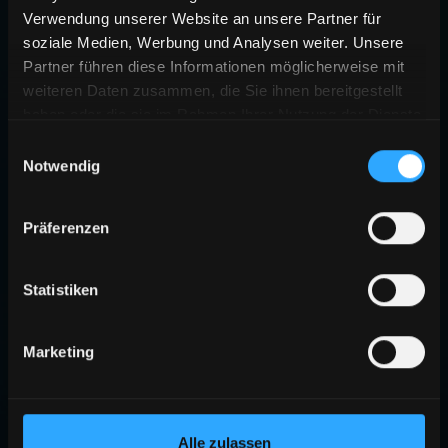
Verwendung unserer Website an unsere Partner für
soziale Medien, Werbung und Analysen weiter. Unsere
Partner führen diese Informationen möglicherweise mit
weiteren Daten zusammen, die Sie ihnen bereitgestellt
haben oder die sie im Rahmen Ihrer Nutzung der Dienste
gesammelt haben.
Einwilligungsauswahl
Notwendig
404
Präferenzen
SEITE NICHT GEFUNDEN
Die angeforderte Seite existiert nicht oder wurde verschoben.
Statistiken
ZURÜCK ZUR STARTSEITE
Marketing
Alle zulassen