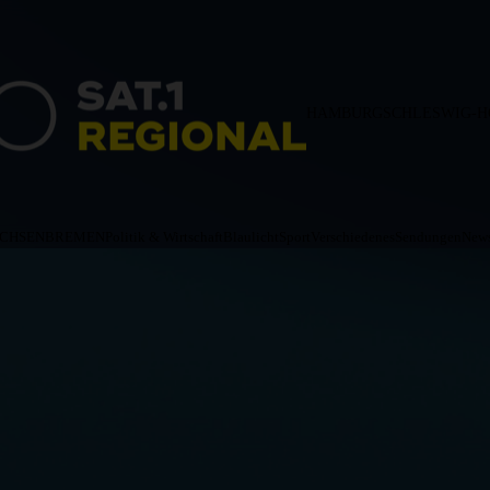
HAMBURG
SCHLESWIG-H
ACHSEN
BREMEN
Politik & Wirtschaft
Blaulicht
Sport
Verschiedenes
Sendungen
News