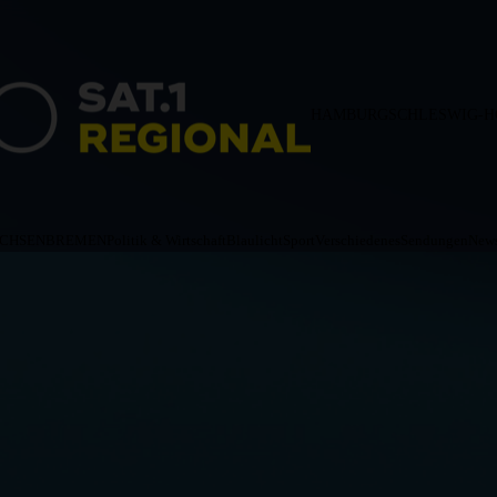
HAMBURG
SCHLESWIG-H
ACHSEN
BREMEN
Politik & Wirtschaft
Blaulicht
Sport
Verschiedenes
Sendungen
News