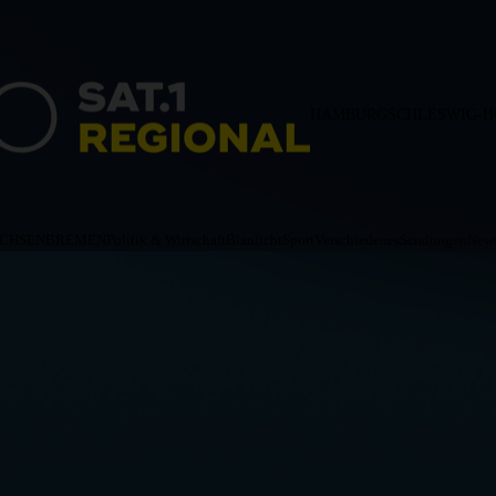
HAMBURG
SCHLESWIG-H
ACHSEN
BREMEN
Politik & Wirtschaft
Blaulicht
Sport
Verschiedenes
Sendungen
News