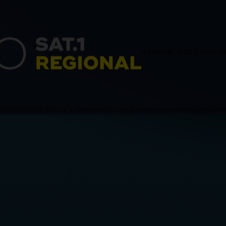
HAMBURG
SCHLESWIG-H
ACHSEN
BREMEN
Politik & Wirtschaft
Blaulicht
Sport
Verschiedenes
Sendungen
News