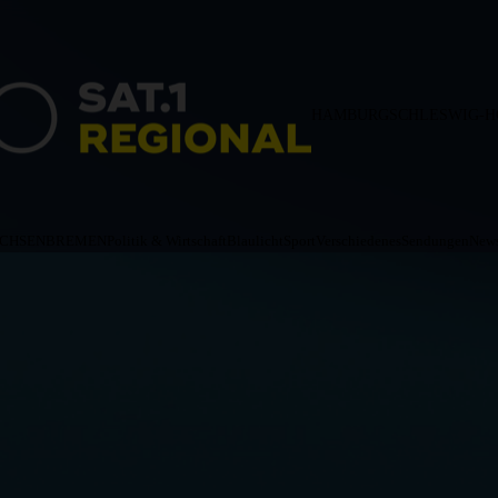
HAMBURG
SCHLESWIG-H
ACHSEN
BREMEN
Politik & Wirtschaft
Blaulicht
Sport
Verschiedenes
Sendungen
News