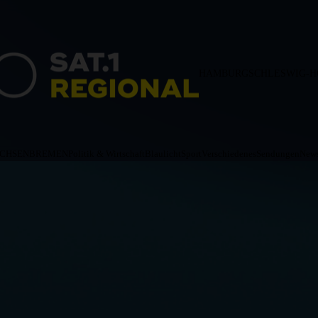
HAMBURG
SCHLESWIG-H
ACHSEN
BREMEN
Politik & Wirtschaft
Blaulicht
Sport
Verschiedenes
Sendungen
News