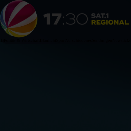
HB
Politik & Wirtschaft
Blaulicht
Sport
Verschiedenes
Sendungen
Newsticke