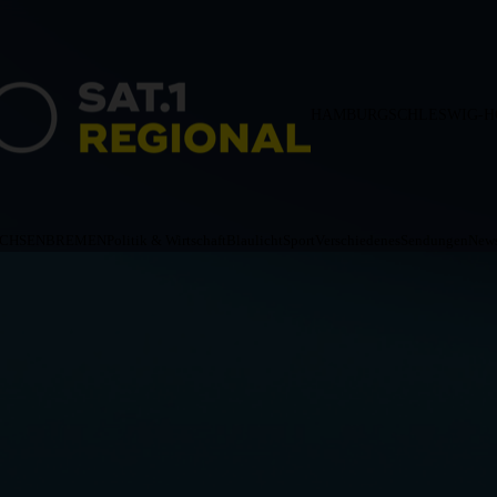
HAMBURG
SCHLESWIG-H
ACHSEN
BREMEN
Politik & Wirtschaft
Blaulicht
Sport
Verschiedenes
Sendungen
News