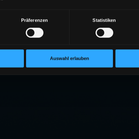
404
Präferenzen
Statistiken
ITE NICHT GEFUNDEN
eite existiert nicht oder wurde verschoben.
RÜCK ZUR STARTSEITE
Auswahl erlauben