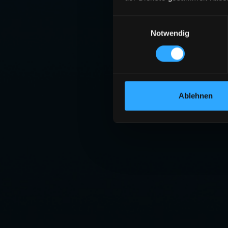
Einwilligungsauswahl
Notwendig
SE
Die angeforderte S
ZU
Ablehnen