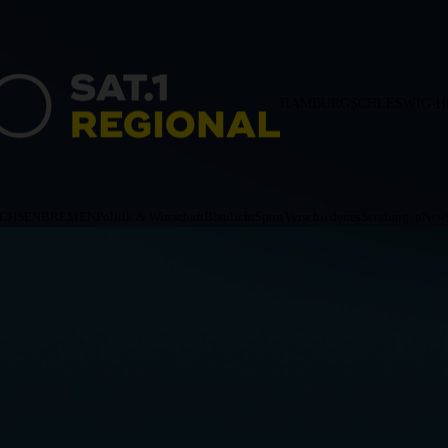
HAMBURG
SCHLESWIG-H
ACHSEN
BREMEN
Politik & Wirtschaft
Blaulicht
Sport
Verschiedenes
Sendungen
News