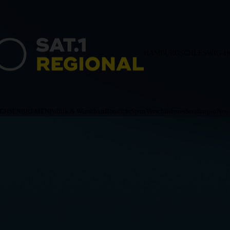
HAMBURG
SCHLESWIG-H
ACHSEN
BREMEN
Politik & Wirtschaft
Blaulicht
Sport
Verschiedenes
Sendungen
News