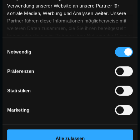
Verwendung unserer Website an unsere Partner für
soziale Medien, Werbung und Analysen weiter. Unsere
Partner führen diese Informationen möglicherweise mit
weiteren Daten zusammen, die Sie ihnen bereitgestellt
haben oder die sie im Rahmen Ihrer Nutzung der Dienste
gesammelt haben.
Einwilligungsauswahl
Notwendig
404
Präferenzen
SEITE NICHT GEFUNDEN
Die angeforderte Seite existiert nicht oder wurde verschoben.
Statistiken
ZURÜCK ZUR STARTSEITE
Marketing
Alle zulassen