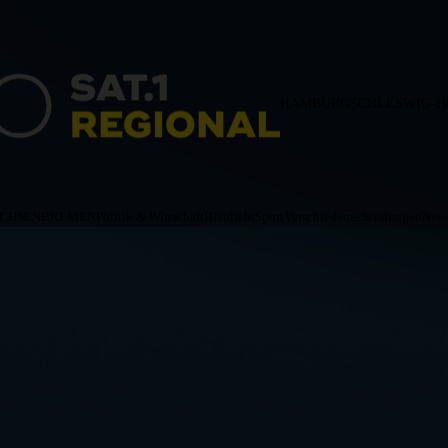
HAMBURG
SCHLESWIG-H
ACHSEN
BREMEN
Politik & Wirtschaft
Blaulicht
Sport
Verschiedenes
Sendungen
News