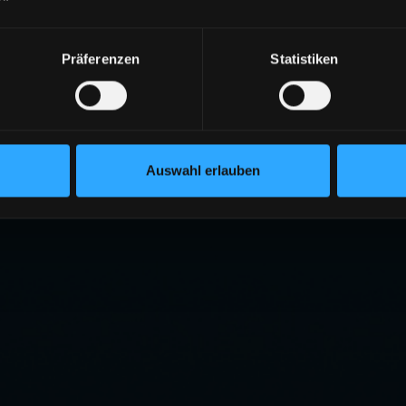
404
Präferenzen
Statistiken
ITE NICHT GEFUNDEN
eite existiert nicht oder wurde verschoben.
RÜCK ZUR STARTSEITE
Auswahl erlauben