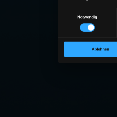
Einwilligungsauswahl
Notwendig
SE
Die angeforderte S
ZU
Ablehnen