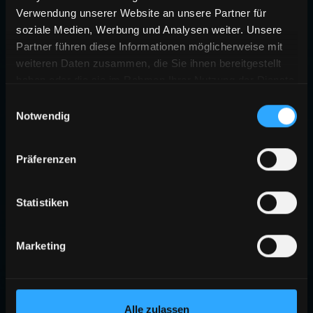
Verwendung unserer Website an unsere Partner für
soziale Medien, Werbung und Analysen weiter. Unsere
Partner führen diese Informationen möglicherweise mit
weiteren Daten zusammen, die Sie ihnen bereitgestellt
haben oder die sie im Rahmen Ihrer Nutzung der Dienste
gesammelt haben.
Einwilligungsauswahl
Notwendig
404
Präferenzen
SEITE NICHT GEFUNDEN
Die angeforderte Seite existiert nicht oder wurde verschoben.
Statistiken
ZURÜCK ZUR STARTSEITE
Marketing
Alle zulassen