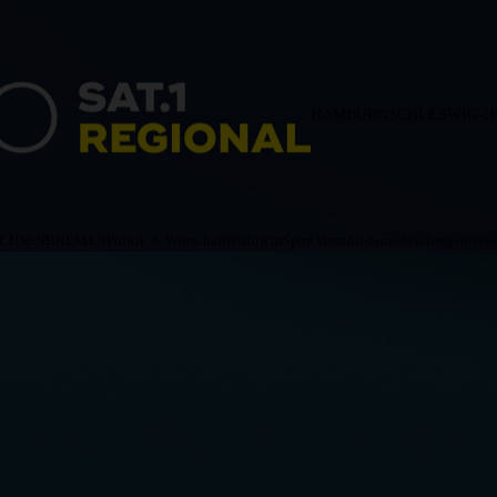
HAMBURG
SCHLESWIG-H
ACHSEN
BREMEN
Politik & Wirtschaft
Blaulicht
Sport
Verschiedenes
Sendungen
News