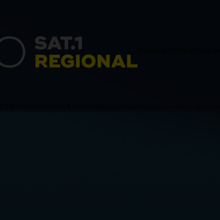
HAMBURG
SCHLESWIG-H
ACHSEN
BREMEN
Politik & Wirtschaft
Blaulicht
Sport
Verschiedenes
Sendungen
News