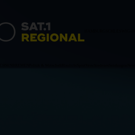
HAMBURG
SCHLESWIG-H
ACHSEN
BREMEN
Politik & Wirtschaft
Blaulicht
Sport
Verschiedenes
Sendungen
News